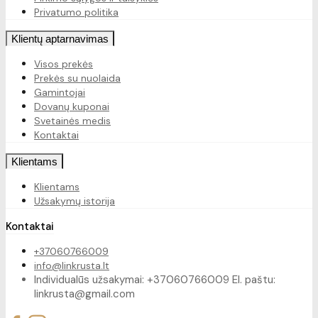
Privatumo politika
Klientų aptarnavimas
Visos prekės
Prekės su nuolaida
Gamintojai
Dovanų kuponai
Svetainės medis
Kontaktai
Klientams
Klientams
Užsakymų istorija
Kontaktai
+37060766009
info@linkrusta.lt
Individualūs užsakymai: +37060766009 El. paštu:
linkrusta@gmail.com