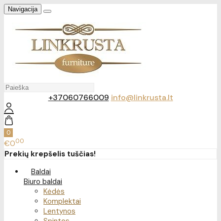
Navigacija
+37060766009
info@linkrusta.lt
0
00
€0
Prekių krepšelis tuščias!
Baldai
Biuro baldai
Kėdės
Komplektai
Lentynos