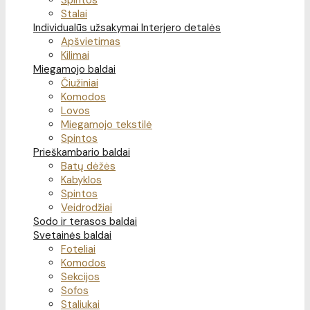
Spintos
Stalai
Individualūs užsakymai
Interjero detalės
Apšvietimas
Kilimai
Miegamojo baldai
Čiužiniai
Komodos
Lovos
Miegamojo tekstilė
Spintos
Prieškambario baldai
Batų dėžės
Kabyklos
Spintos
Veidrodžiai
Sodo ir terasos baldai
Svetainės baldai
Foteliai
Komodos
Sekcijos
Sofos
Staliukai