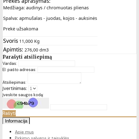
Prekės aprašymas:
Medžiaga: audinys / chromuotas plienas
Spalva: apmušalas - juodas, kojos - auksinės
Prekė užsakoma
Svoris
11,000 Kg
Apimtis:
276,00 dm3
Parašyti atsiliepimą
Vardas:
El. pašto adresas:
Atsiliepimas:
Įvertinimas:
Įveskite saugos kodą:
Rašyti
Informacija
Apie mus
Pirkimo sąlygos ir taisyklės