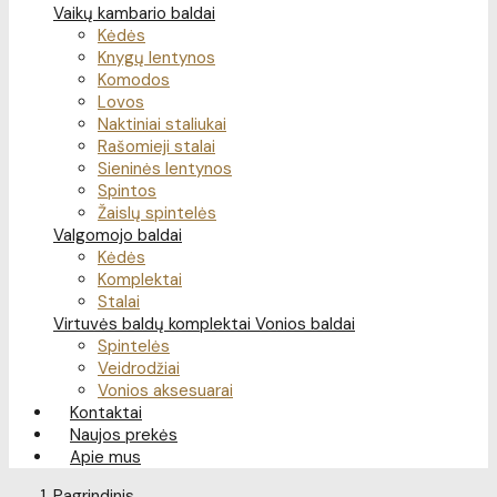
Vaikų kambario baldai
Kėdės
Knygų lentynos
Komodos
Lovos
Naktiniai staliukai
Rašomieji stalai
Sieninės lentynos
Spintos
Žaislų spintelės
Valgomojo baldai
Kėdės
Komplektai
Stalai
Virtuvės baldų komplektai
Vonios baldai
Spintelės
Veidrodžiai
Vonios aksesuarai
Kontaktai
Naujos prekės
Apie mus
Pagrindinis