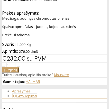
Prekės aprašymas:
Medžiaga: audinys / chromuotas plienas
Spalva: apmušalas - juodas, kojos - auksinės
Prekė užsakoma
Svoris
11,000 Kg
Apimtis:
276,00 dm3
€232
00
su PVM
Turite klausimų apie šią prekę?
Klauskite
Gamintojas:
HALMAR
Aprašymas
(0) Atsiliepimai