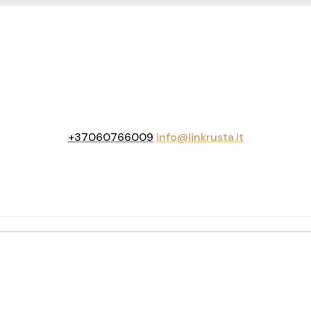
+37060766009
info@linkrusta.lt