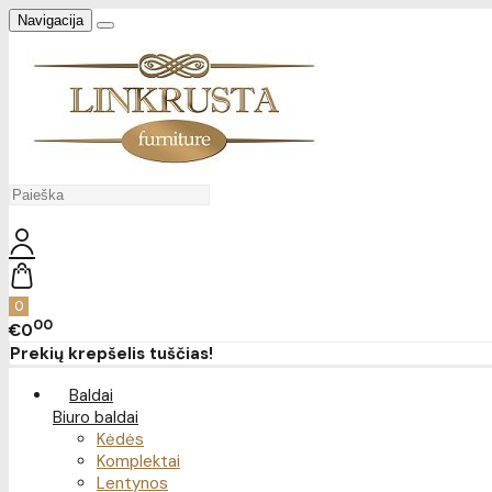
Navigacija
0
00
€0
Prekių krepšelis tuščias!
Baldai
Biuro baldai
Kėdės
Komplektai
Lentynos