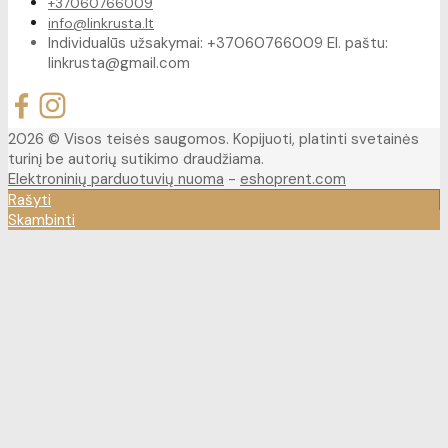
+37060766009
info@linkrusta.lt
Individualūs užsakymai: +37060766009 El. paštu:
linkrusta@gmail.com
2026 © Visos teisės saugomos. Kopijuoti, platinti svetainės
turinį be autorių sutikimo draudžiama.
Elektroninių parduotuvių nuoma
-
eshoprent.com
Rašyti
Skambinti