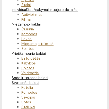
Spintos
Stalai
Individualūs užsakymai
Interjero detalės
Apšvietimas
Kilimai
Miegamojo baldai
Čiužiniai
Komodos
Lovos
Miegamojo tekstilė
Spintos
Prieškambario baldai
Batų dėžės
Kabyklos
Spintos
Veidrodžiai
Sodo ir terasos baldai
Svetainės baldai
Foteliai
Komodos
Sekcijos
Sofos
Staliukai