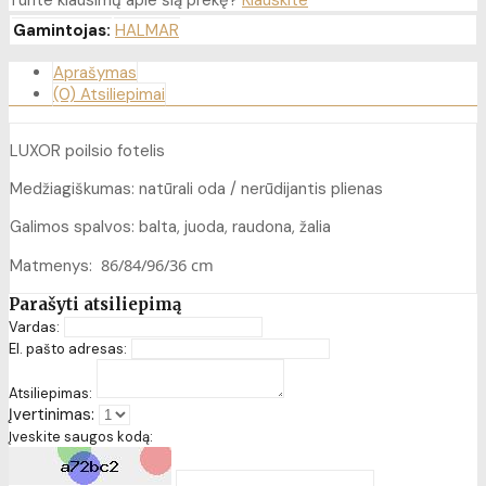
Turite klausimų apie šią prekę?
Klauskite
Gamintojas:
HALMAR
Aprašymas
(0) Atsiliepimai
LUXOR poilsio fotelis
Medžiagiškumas: natūrali oda / nerūdijantis plienas
Galimos spalvos: balta, juoda, raudona, žalia
86/84/96/36 cm
Matmenys:
Parašyti atsiliepimą
Vardas:
El. pašto adresas:
Atsiliepimas:
Įvertinimas:
Įveskite saugos kodą: