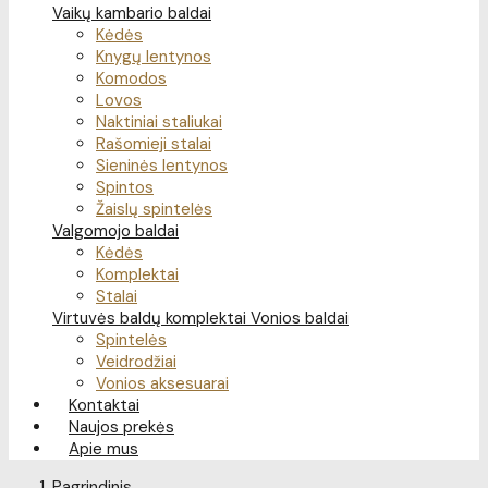
Vaikų kambario baldai
Kėdės
Knygų lentynos
Komodos
Lovos
Naktiniai staliukai
Rašomieji stalai
Sieninės lentynos
Spintos
Žaislų spintelės
Valgomojo baldai
Kėdės
Komplektai
Stalai
Virtuvės baldų komplektai
Vonios baldai
Spintelės
Veidrodžiai
Vonios aksesuarai
Kontaktai
Naujos prekės
Apie mus
Pagrindinis