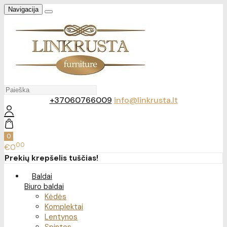
Navigacija
+37060766009
info@linkrusta.lt
0
00
€0
Prekių krepšelis tuščias!
Baldai
Biuro baldai
Kėdės
Komplektai
Lentynos