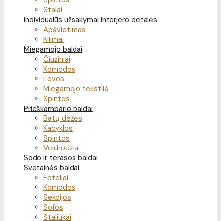
Spintos
Stalai
Individualūs užsakymai
Interjero detalės
Apšvietimas
Kilimai
Miegamojo baldai
Čiužiniai
Komodos
Lovos
Miegamojo tekstilė
Spintos
Prieškambario baldai
Batų dėžės
Kabyklos
Spintos
Veidrodžiai
Sodo ir terasos baldai
Svetainės baldai
Foteliai
Komodos
Sekcijos
Sofos
Staliukai