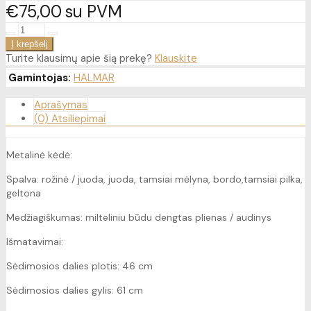
€75
00
su PVM
Turite klausimų apie šią prekę?
Klauskite
Gamintojas:
HALMAR
Aprašymas
(0) Atsiliepimai
Metalinė kėdė:
Spalva: rožinė / juoda, juoda, tamsiai mėlyna, bordo,tamsiai pilka,
geltona
Medžiagiškumas: milteliniu būdu dengtas plienas / audinys
Išmatavimai:
Sėdimosios dalies plotis: 46 cm
Sėdimosios dalies gylis: 61 cm