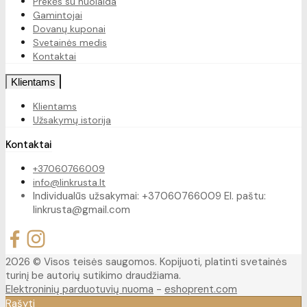
Prekės su nuolaida
Gamintojai
Dovanų kuponai
Svetainės medis
Kontaktai
Klientams
Klientams
Užsakymų istorija
Kontaktai
+37060766009
info@linkrusta.lt
Individualūs užsakymai: +37060766009 El. paštu:
linkrusta@gmail.com
2026 © Visos teisės saugomos. Kopijuoti, platinti svetainės
turinį be autorių sutikimo draudžiama.
Elektroninių parduotuvių nuoma
-
eshoprent.com
Rašyti