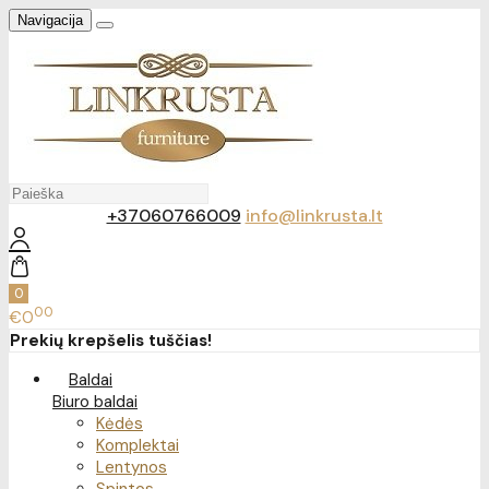
Navigacija
+37060766009
info@linkrusta.lt
0
00
€0
Prekių krepšelis tuščias!
Baldai
Biuro baldai
Kėdės
Komplektai
Lentynos