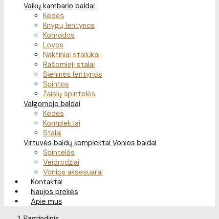
Vaikų kambario baldai
Kėdės
Knygų lentynos
Komodos
Lovos
Naktiniai staliukai
Rašomieji stalai
Sieninės lentynos
Spintos
Žaislų spintelės
Valgomojo baldai
Kėdės
Komplektai
Stalai
Virtuvės baldų komplektai
Vonios baldai
Spintelės
Veidrodžiai
Vonios aksesuarai
Kontaktai
Naujos prekės
Apie mus
Pagrindinis