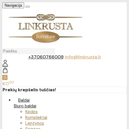
Navigacija
+37060766009
info@linkrusta.lt
0
00
€0
Prekių krepšelis tuščias!
Baldai
Biuro baldai
Kėdės
Komplektai
Lentynos