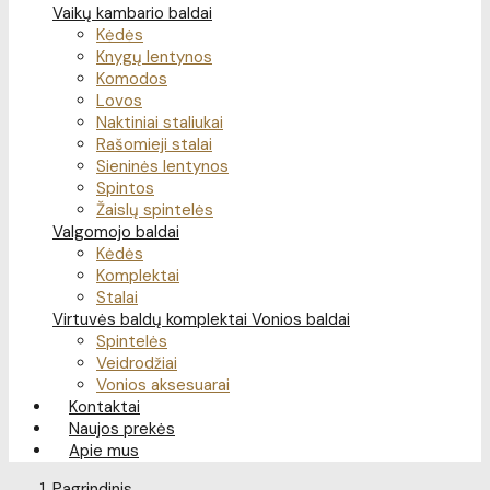
Vaikų kambario baldai
Kėdės
Knygų lentynos
Komodos
Lovos
Naktiniai staliukai
Rašomieji stalai
Sieninės lentynos
Spintos
Žaislų spintelės
Valgomojo baldai
Kėdės
Komplektai
Stalai
Virtuvės baldų komplektai
Vonios baldai
Spintelės
Veidrodžiai
Vonios aksesuarai
Kontaktai
Naujos prekės
Apie mus
Pagrindinis