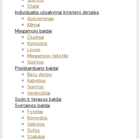
Spintos
Stalai
Individualūs užsakymai
Interjero detalės
Apšvietimas
Kilimai
Miegamojo baldai
Čiužiniai
Komodos
Lovos
Miegamojo tekstilė
Spintos
Prieškambario baldai
Batų dėžės
Kabyklos
Spintos
Veidrodžiai
Sodo ir terasos baldai
Svetainės baldai
Foteliai
Komodos
Sekcijos
Sofos
Staliukai