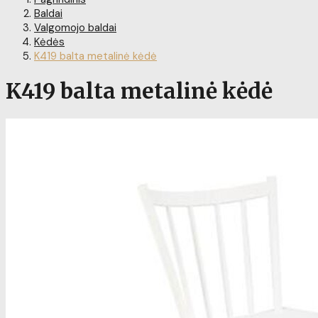
Baldai
Valgomojo baldai
Kėdės
K419 balta metalinė kėdė
K419 balta metalinė kėdė