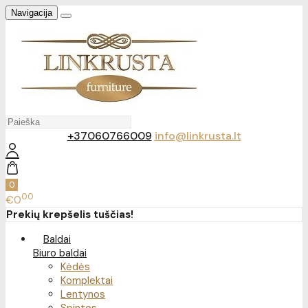
Navigacija
+37060766009
info@linkrusta.lt
0
00
€0
Prekių krepšelis tuščias!
Baldai
Biuro baldai
Kėdės
Komplektai
Lentynos