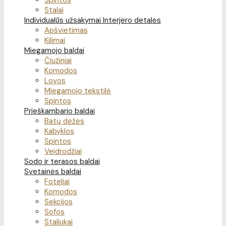
Spintos
Stalai
Individualūs užsakymai
Interjero detalės
Apšvietimas
Kilimai
Miegamojo baldai
Čiužiniai
Komodos
Lovos
Miegamojo tekstilė
Spintos
Prieškambario baldai
Batų dėžės
Kabyklos
Spintos
Veidrodžiai
Sodo ir terasos baldai
Svetainės baldai
Foteliai
Komodos
Sekcijos
Sofos
Staliukai