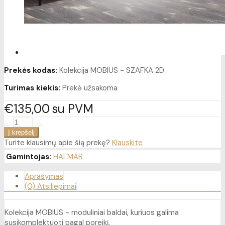
Prekės kodas:
Kolekcija MOBIUS - SZAFKA 2D
Turimas kiekis:
Prekė užsakoma
€135
00
su PVM
Turite klausimų apie šią prekę?
Klauskite
Gamintojas:
HALMAR
Aprašymas
(0) Atsiliepimai
Kolekcija MOBIUS - moduliniai baldai, kuriuos galima
susikomplektuoti pagal poreikį.