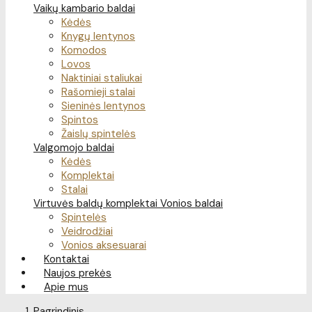
Vaikų kambario baldai
Kėdės
Knygų lentynos
Komodos
Lovos
Naktiniai staliukai
Rašomieji stalai
Sieninės lentynos
Spintos
Žaislų spintelės
Valgomojo baldai
Kėdės
Komplektai
Stalai
Virtuvės baldų komplektai
Vonios baldai
Spintelės
Veidrodžiai
Vonios aksesuarai
Kontaktai
Naujos prekės
Apie mus
Pagrindinis