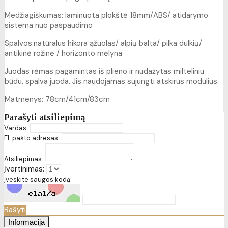
Medžiagiškumas: laminuota plokštė 18mm/ABS/ atidarymo
sistema nuo paspaudimo
Spalvos:natūralus hikora ąžuolas/ alpių balta/ pilka dulkių/
antikinė rožinė / horizonto mėlyna
Juodas rėmas pagamintas iš plieno ir nudažytas milteliniu
būdu, spalva juoda. Jis naudojamas sujungti atskirus modulius.
Matmenys: 78cm/41cm/83cm
Parašyti atsiliepimą
Vardas:
El. pašto adresas:
Atsiliepimas:
Įvertinimas:
Įveskite saugos kodą:
Rašyti
Informacija