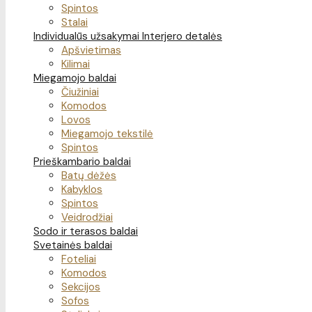
Spintos
Stalai
Individualūs užsakymai
Interjero detalės
Apšvietimas
Kilimai
Miegamojo baldai
Čiužiniai
Komodos
Lovos
Miegamojo tekstilė
Spintos
Prieškambario baldai
Batų dėžės
Kabyklos
Spintos
Veidrodžiai
Sodo ir terasos baldai
Svetainės baldai
Foteliai
Komodos
Sekcijos
Sofos