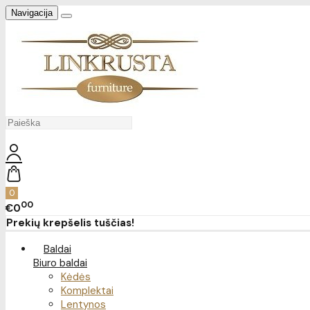
Navigacija
0
00
€0
Prekių krepšelis tuščias!
Baldai
Biuro baldai
Kėdės
Komplektai
Lentynos