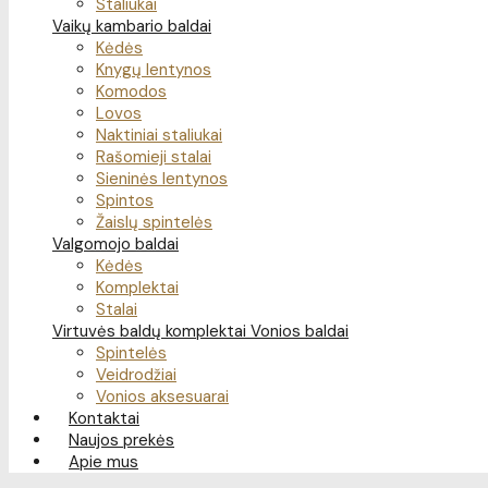
Staliukai
Vaikų kambario baldai
Kėdės
Knygų lentynos
Komodos
Lovos
Naktiniai staliukai
Rašomieji stalai
Sieninės lentynos
Spintos
Žaislų spintelės
Valgomojo baldai
Kėdės
Komplektai
Stalai
Virtuvės baldų komplektai
Vonios baldai
Spintelės
Veidrodžiai
Vonios aksesuarai
Kontaktai
Naujos prekės
Apie mus