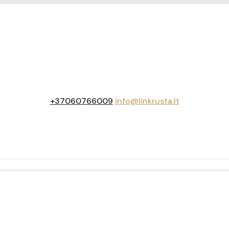
+37060766009
info@linkrusta.lt