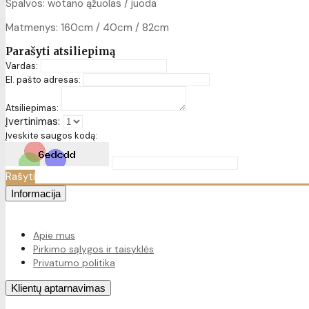
Spalvos: wotano ąžuolas / juoda
Matmenys: 160cm / 40cm / 82cm
Parašyti atsiliepimą
Vardas:
El. pašto adresas:
Atsiliepimas:
Įvertinimas:
Įveskite saugos kodą:
Rašyti
Informacija
Apie mus
Pirkimo sąlygos ir taisyklės
Privatumo politika
Klientų aptarnavimas