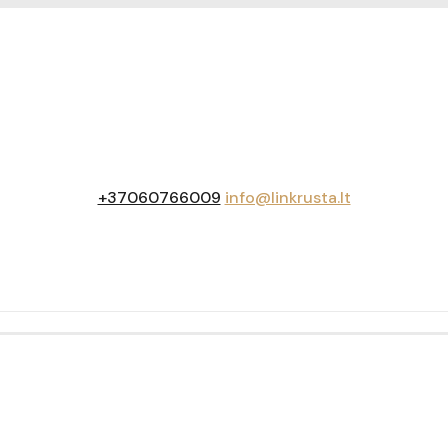
+37060766009
info@linkrusta.lt