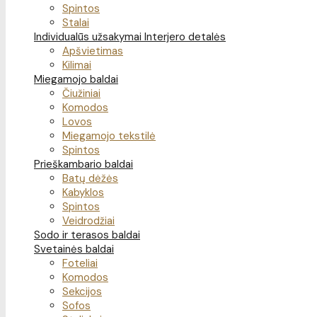
Spintos
Stalai
Individualūs užsakymai
Interjero detalės
Apšvietimas
Kilimai
Miegamojo baldai
Čiužiniai
Komodos
Lovos
Miegamojo tekstilė
Spintos
Prieškambario baldai
Batų dėžės
Kabyklos
Spintos
Veidrodžiai
Sodo ir terasos baldai
Svetainės baldai
Foteliai
Komodos
Sekcijos
Sofos