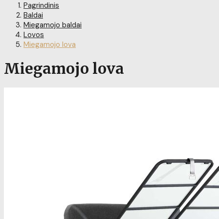
Pagrindinis
Baldai
Miegamojo baldai
Lovos
Miegamojo lova
Miegamojo lova