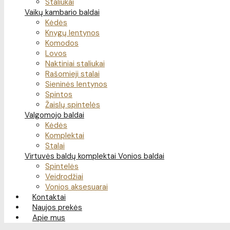
Staliukai
Vaikų kambario baldai
Kėdės
Knygų lentynos
Komodos
Lovos
Naktiniai staliukai
Rašomieji stalai
Sieninės lentynos
Spintos
Žaislų spintelės
Valgomojo baldai
Kėdės
Komplektai
Stalai
Virtuvės baldų komplektai
Vonios baldai
Spintelės
Veidrodžiai
Vonios aksesuarai
Kontaktai
Naujos prekės
Apie mus