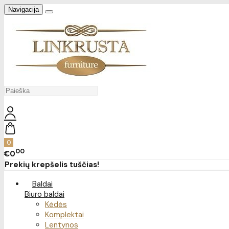
Navigacija
0
00
€0
Prekių krepšelis tuščias!
Baldai
Biuro baldai
Kėdės
Komplektai
Lentynos