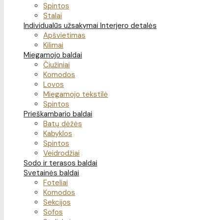
Spintos
Stalai
Individualūs užsakymai
Interjero detalės
Apšvietimas
Kilimai
Miegamojo baldai
Čiužiniai
Komodos
Lovos
Miegamojo tekstilė
Spintos
Prieškambario baldai
Batų dėžės
Kabyklos
Spintos
Veidrodžiai
Sodo ir terasos baldai
Svetainės baldai
Foteliai
Komodos
Sekcijos
Sofos