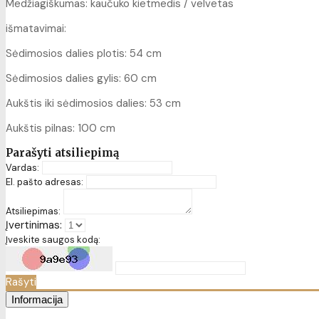
Medžiagiškumas: kaučuko kietmedis / velvetas
išmatavimai:
Sėdimosios dalies plotis: 54 cm
Sėdimosios dalies gylis: 60 cm
Aukštis iki sėdimosios dalies: 53 cm
Aukštis pilnas: 100 cm
Parašyti atsiliepimą
Vardas:
El. pašto adresas:
Atsiliepimas:
Įvertinimas:
Įveskite saugos kodą:
Rašyti
Informacija