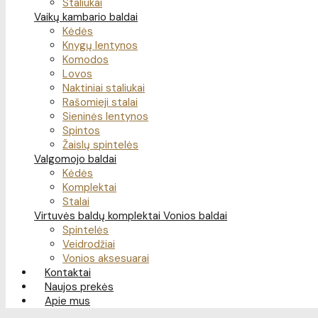
Staliukai
Vaikų kambario baldai
Kėdės
Knygų lentynos
Komodos
Lovos
Naktiniai staliukai
Rašomieji stalai
Sieninės lentynos
Spintos
Žaislų spintelės
Valgomojo baldai
Kėdės
Komplektai
Stalai
Virtuvės baldų komplektai
Vonios baldai
Spintelės
Veidrodžiai
Vonios aksesuarai
Kontaktai
Naujos prekės
Apie mus