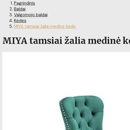
Pagrindinis
Baldai
Valgomojo baldai
Kėdės
MIYA tamsiai žalia medinė kėdė
MIYA tamsiai žalia medinė k