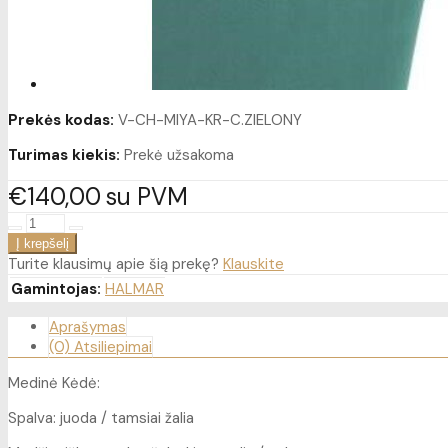
Prekės kodas:
V-CH-MIYA-KR-C.ZIELONY
Turimas kiekis:
Prekė užsakoma
€140
00
su PVM
Turite klausimų apie šią prekę?
Klauskite
Gamintojas:
HALMAR
Aprašymas
(0) Atsiliepimai
Medinė Kėdė:
Spalva: juoda / tamsiai žalia