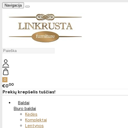
Navigacija
0
00
€0
Prekių krepšelis tuščias!
Baldai
Biuro baldai
Kėdės
Komplektai
Lentynos