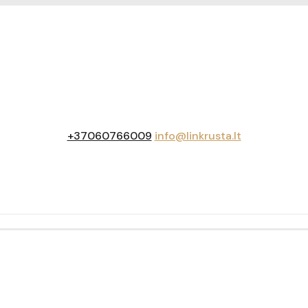
+37060766009
info@linkrusta.lt