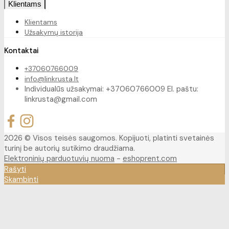
Klientams
Klientams
Užsakymų istorija
Kontaktai
+37060766009
info@linkrusta.lt
Individualūs užsakymai: +37060766009 El. paštu:
linkrusta@gmail.com
2026 © Visos teisės saugomos. Kopijuoti, platinti svetainės
turinį be autorių sutikimo draudžiama.
Elektroninių parduotuvių nuoma
-
eshoprent.com
Rašyti
Skambinti