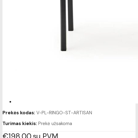
Prekės kodas:
V-PL-RINGO-ST-ARTISAN
Turimas kiekis:
Prekė užsakoma
€198
00
su PVM