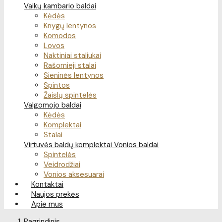
Vaikų kambario baldai
Kėdės
Knygų lentynos
Komodos
Lovos
Naktiniai staliukai
Rašomieji stalai
Sieninės lentynos
Spintos
Žaislų spintelės
Valgomojo baldai
Kėdės
Komplektai
Stalai
Virtuvės baldų komplektai
Vonios baldai
Spintelės
Veidrodžiai
Vonios aksesuarai
Kontaktai
Naujos prekės
Apie mus
Pagrindinis