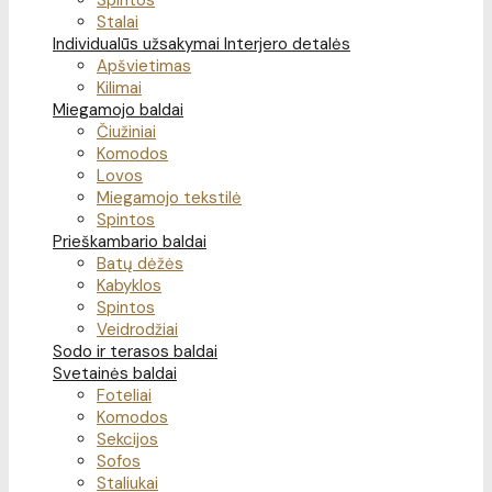
Spintos
Stalai
Individualūs užsakymai
Interjero detalės
Apšvietimas
Kilimai
Miegamojo baldai
Čiužiniai
Komodos
Lovos
Miegamojo tekstilė
Spintos
Prieškambario baldai
Batų dėžės
Kabyklos
Spintos
Veidrodžiai
Sodo ir terasos baldai
Svetainės baldai
Foteliai
Komodos
Sekcijos
Sofos
Staliukai