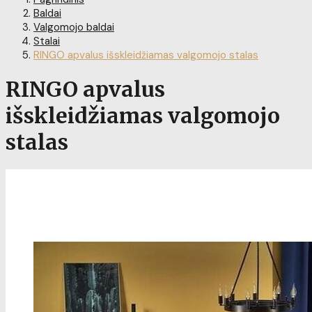
Baldai
Valgomojo baldai
Stalai
RINGO apvalus išskleidžiamas valgomojo stalas
RINGO apvalus
išskleidžiamas valgomojo
stalas