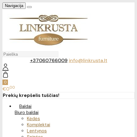
Navigacija
+37060766009
info@linkrusta.lt
0
00
€0
Prekių krepšelis tuščias!
Baldai
Biuro baldai
Kėdės
Komplektai
Lentynos