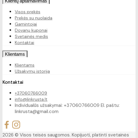
Klientų aptarnavimas
Visos prekės
Prekės su nuolaida
Gamintojai
Dovanų kuponai
Svetainės medis
Kontaktai
Klientams
Klientams
Užsakymų istorija
Kontaktai
+37060766009
info@linkrusta.lt
Individualūs užsakymai: +37060766009 El. paštu:
linkrusta@gmail.com
2026 © Visos teisės saugomos. Kopijuoti, platinti svetainės