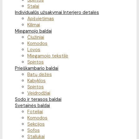
Spintos
Stalai
Individualūs užsakymai
Interjero detalės
Apšvietimas
Kilimai
Miegamojo baldai
Čiužiniai
Komodos
Lovos
Miegamojo tekstilė
Spintos
Prieškambario baldai
Batų dėžės
Kabyklos
Spintos
Veidrodžiai
Sodo ir terasos baldai
Svetainės baldai
Foteliai
Komodos
Sekcijos
Sofos
Staliukai