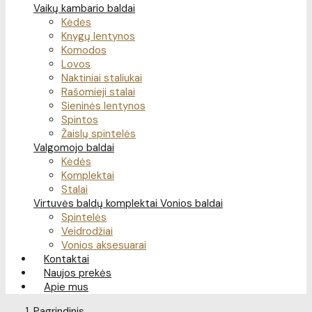
Vaikų kambario baldai
Kėdės
Knygų lentynos
Komodos
Lovos
Naktiniai staliukai
Rašomieji stalai
Sieninės lentynos
Spintos
Žaislų spintelės
Valgomojo baldai
Kėdės
Komplektai
Stalai
Virtuvės baldų komplektai
Vonios baldai
Spintelės
Veidrodžiai
Vonios aksesuarai
Kontaktai
Naujos prekės
Apie mus
Pagrindinis