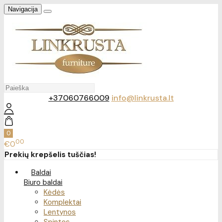
Navigacija
+37060766009
info@linkrusta.lt
0
00
€0
Prekių krepšelis tuščias!
Baldai
Biuro baldai
Kėdės
Komplektai
Lentynos