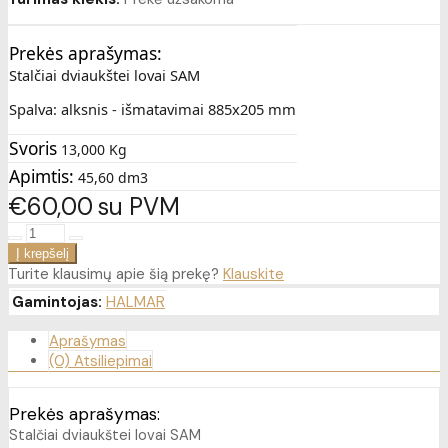
Prekės aprašymas:
Stalčiai dviaukštei lovai SAM
Spalva: alksnis - išmatavimai 885x205 mm
Svoris
13,000 Kg
Apimtis:
45,60 dm3
€60
00
su PVM
Turite klausimų apie šią prekę?
Klauskite
Gamintojas:
HALMAR
Aprašymas
(0) Atsiliepimai
Prekės aprašymas:
Stalčiai dviaukštei lovai SAM