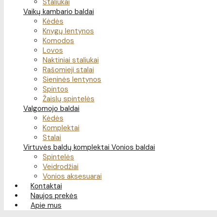
Staliukai
Vaikų kambario baldai
Kėdės
Knygų lentynos
Komodos
Lovos
Naktiniai staliukai
Rašomieji stalai
Sieninės lentynos
Spintos
Žaislų spintelės
Valgomojo baldai
Kėdės
Komplektai
Stalai
Virtuvės baldų komplektai
Vonios baldai
Spintelės
Veidrodžiai
Vonios aksesuarai
Kontaktai
Naujos prekės
Apie mus