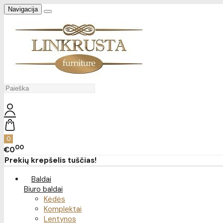
Navigacija
0
00
€0
Prekių krepšelis tuščias!
Baldai
Biuro baldai
Kėdės
Komplektai
Lentynos