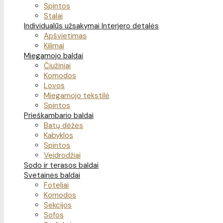
Spintos
Stalai
Individualūs užsakymai
Interjero detalės
Apšvietimas
Kilimai
Miegamojo baldai
Čiužiniai
Komodos
Lovos
Miegamojo tekstilė
Spintos
Prieškambario baldai
Batų dėžės
Kabyklos
Spintos
Veidrodžiai
Sodo ir terasos baldai
Svetainės baldai
Foteliai
Komodos
Sekcijos
Sofos