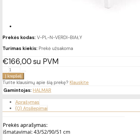
Prekės kodas:
V-PL-N-VERDI-BIAŁY
Turimas kiekis:
Prekė užsakoma
€166
00
su PVM
Turite klausimų apie šią prekę?
Klauskite
Gamintojas:
HALMAR
Aprašymas
(0) Atsiliepimai
Prekės aprašymas:
išmatavimai: 43/52/90/51 cm