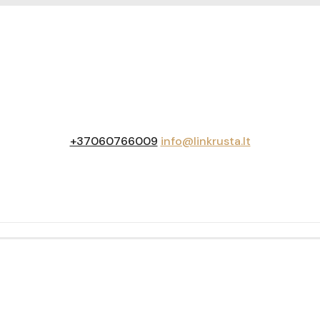
+37060766009
info@linkrusta.lt