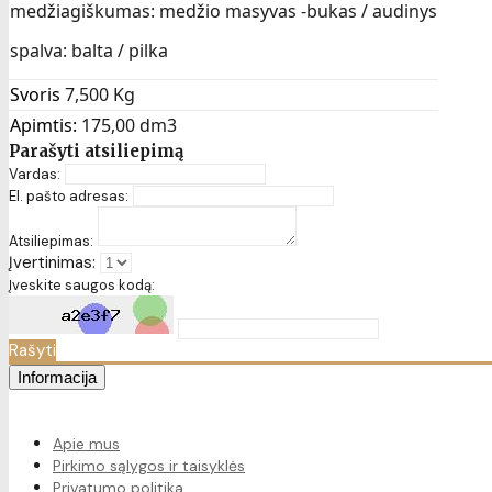
medžiagiškumas: medžio masyvas -bukas / audinys
spalva: balta / pilka
Svoris
7,500 Kg
Apimtis:
175,00 dm3
Parašyti atsiliepimą
Vardas:
El. pašto adresas:
Atsiliepimas:
Įvertinimas:
Įveskite saugos kodą:
Rašyti
Informacija
Apie mus
Pirkimo sąlygos ir taisyklės
Privatumo politika