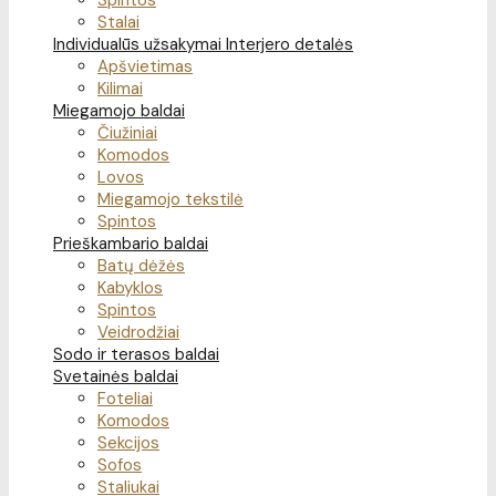
Spintos
Stalai
Individualūs užsakymai
Interjero detalės
Apšvietimas
Kilimai
Miegamojo baldai
Čiužiniai
Komodos
Lovos
Miegamojo tekstilė
Spintos
Prieškambario baldai
Batų dėžės
Kabyklos
Spintos
Veidrodžiai
Sodo ir terasos baldai
Svetainės baldai
Foteliai
Komodos
Sekcijos
Sofos
Staliukai