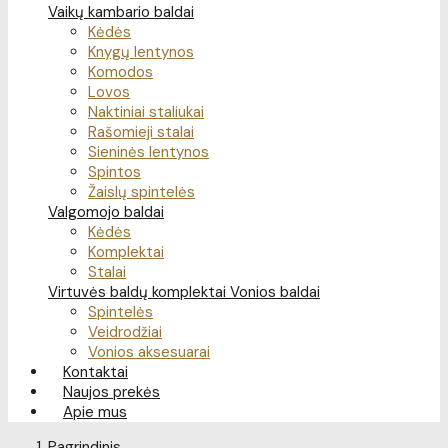
Vaikų kambario baldai
Kėdės
Knygų lentynos
Komodos
Lovos
Naktiniai staliukai
Rašomieji stalai
Sieninės lentynos
Spintos
Žaislų spintelės
Valgomojo baldai
Kėdės
Komplektai
Stalai
Virtuvės baldų komplektai
Vonios baldai
Spintelės
Veidrodžiai
Vonios aksesuarai
Kontaktai
Naujos prekės
Apie mus
Pagrindinis