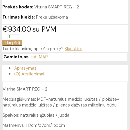
Prekės kodas:
Vitrina SMART REG - 2
Turimas kiekis:
Prekė užsakoma
€934
00
su PVM
Turite klausimų apie šią prekę?
Klauskite
Gamintojas:
HALMAR
Aprašymas
(0) Atsiliepimai
Vitrina SMART REG - 2
Medžiagiškumas: MDF+natūralus medžio lukštas / plokštė+
natūralus medžio lukštas / plienas dažytas milteliniu būdu.
Spalvos: natūralus ąžuolas / juoda
Matmenys: 117cm/37cm/153cm