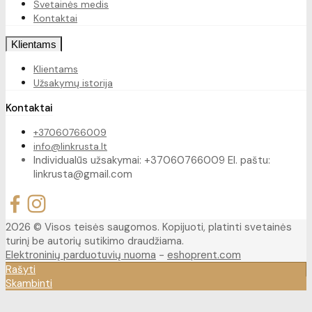
Svetainės medis
Kontaktai
Klientams
Klientams
Užsakymų istorija
Kontaktai
+37060766009
info@linkrusta.lt
Individualūs užsakymai: +37060766009 El. paštu:
linkrusta@gmail.com
2026 © Visos teisės saugomos. Kopijuoti, platinti svetainės
turinį be autorių sutikimo draudžiama.
Elektroninių parduotuvių nuoma
-
eshoprent.com
Rašyti
Skambinti