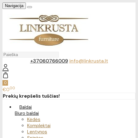
Navigacija
+37060766009
info@linkrusta.lt
0
00
€0
Prekių krepšelis tuščias!
Baldai
Biuro baldai
Kėdės
Komplektai
Lentynos